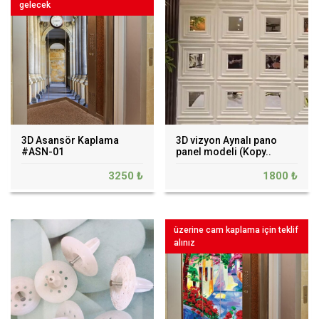
gelecek
3D Asansör Kaplama
3D vizyon Aynalı pano
#ASN-01
panel modeli (Kopy..
3250 ₺
1800 ₺
üzerine cam kaplama için teklif
alınız