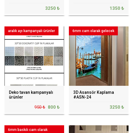
3250 ₺
1350 ₺
aralık ayı kampanyalı ürünler
6mm cam olarak gelecek
Deko tavan kampanyalı
3D Asansör Kaplama
ürünler
#ASN-24
950 ₺
800 ₺
3250 ₺
6mm baskılı cam olarak