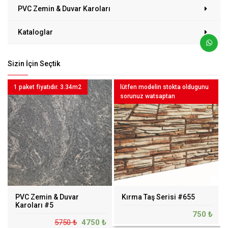
PVC Zemin & Duvar Karoları
Kataloglar
Sizin İçin Seçtik
1 paket fiyatıdır. 3.34m2
lütfen modelin stokta oldugunu
sorunuz watsaptan
PVC Zemin & Duvar
Kırma Taş Serisi #655
Karoları #5
750 ₺
5750 ₺
4750 ₺