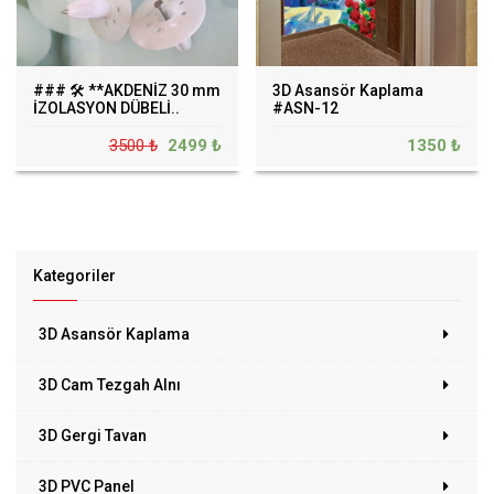
### 🛠️ **AKDENİZ 30 mm
3D Asansör Kaplama
İZOLASYON DÜBELİ..
#ASN-12
3500 ₺
2499 ₺
1350 ₺
Kategoriler
3D Asansör Kaplama
3D Cam Tezgah Alnı
3D Gergi Tavan
3D PVC Panel