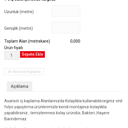
Uzunluk (metre)
Genişlik (metre)
Toplam Alan (metrekare)
0,000
Ürün fiyatı
3D
Sepete Ekle
Asansör
Kaplama
#ASN-
3D Asansör Kaplama
09
adet
Açıklama
Asansör iç kaplama Alanlarınızda Kolaylıkla kullanabileceginiz vinil
folyo yapıştırma ürünlerimizle kendi montajınızı kolaylıkla
yapabilirsiniz , temizlenmesi kolay üründür, Bakteri ,Haşere
Barındırmaz