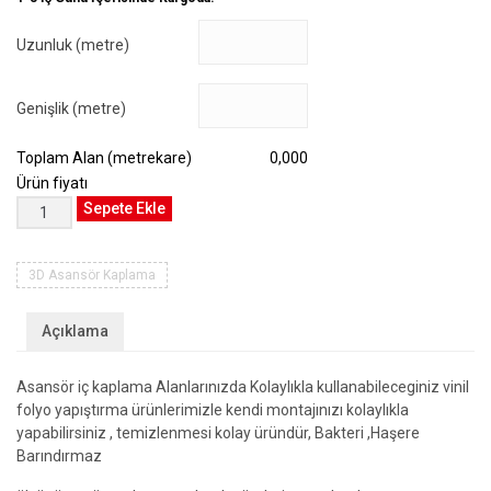
Uzunluk (metre)
Genişlik (metre)
Toplam Alan (metrekare)
0,000
Ürün fiyatı
3D
Sepete Ekle
Asansör
Kaplama
#ASN-
3D Asansör Kaplama
31
adet
Açıklama
Asansör iç kaplama Alanlarınızda Kolaylıkla kullanabileceginiz vinil
folyo yapıştırma ürünlerimizle kendi montajınızı kolaylıkla
yapabilirsiniz , temizlenmesi kolay üründür, Bakteri ,Haşere
Barındırmaz