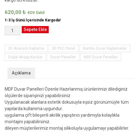
kargo ücretsizdir.
620,00
₺
1-3 İş Günü İçerisinde Kargoda!
Ahşap
Sepete Ekle
Duvar
Kaplama
Panelleri
3D Asansör Kaplama
3D PVC Panel
Bambu Duvar Kaplamaları
adet
Doğal Ahşap Karolar
Duvar Panelleri
MDF Duvar Panelleri
Açıklama
MDF Duvar Panelleri Özenle Hazırlanmış ürünlerimizi dilediginiz
ölçülerde siparişinizi yapabilirsiniz
Uygulanacak alanlara estetik dokusuyla eşsiz görünümüyle tüm
yapılarda kullanıma uygundur.
uygulama çift bileşenli akrilik yapıştırıcı yardımıyla kolaylıkla
montajını yapabilirsiniz.
dileyen müşterilerimiz montaj silikoluyla uygulamayı yapabilirler.