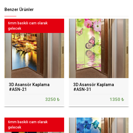
Benzer Ürünler
6mm baskılı cam olarak
gelecek
3D Asansör Kaplama
3D Asansör Kaplama
#ASN-21
#ASN-31
3250 ₺
1350 ₺
6mm baskılı cam olarak
gelecek