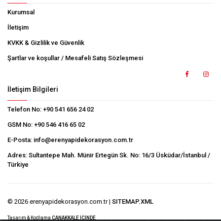
Kurumsal
İletişim
KVKK & Gizlilik ve Güvenlik
Şartlar ve koşullar / Mesafeli Satış Sözleşmesi
İletişim Bilgileri
Telefon No:
+90 541 656 24 02
GSM No:
+90 546 416 65 02
E-Posta:
info@erenyapidekorasyon.com.tr
Adres:
Sultantepe Mah. Münir Ertegün Sk. No: 16/3 Üsküdar/İstanbul /
Türkiye
© 2026 erenyapidekorasyon.com.tr |
SITEMAP.XML
Tasarım & Kodlama
ÇANAKKALE İÇİNDE