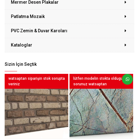
Mermer Desen Plakalar
Patlatma Mozaik
PVC Zemin & Duvar Karoları
Kataloglar
Sizin İçin Seçtik
watsaptan siparişin stok sorupta
lütfen modelin stokta oldugunu
veriniz
sorunuz watsaptan