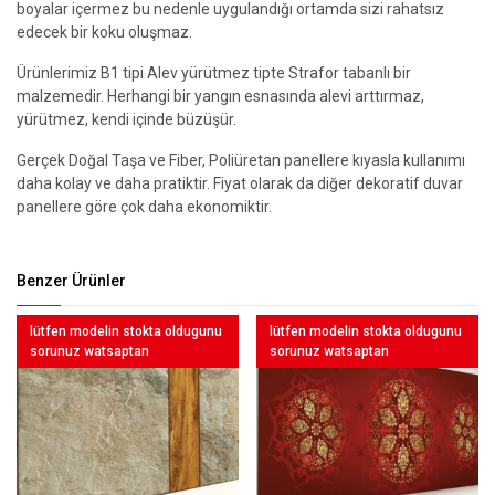
boyalar içermez bu nedenle uygulandığı ortamda sizi rahatsız
edecek bir koku oluşmaz.
Ürünlerimiz B1 tipi Alev yürütmez tipte Strafor tabanlı bir
malzemedir. Herhangi bir yangın esnasında alevi arttırmaz,
yürütmez, kendi içinde büzüşür.
Gerçek Doğal Taşa ve Fiber, Poliüretan panellere kıyasla kullanımı
daha kolay ve daha pratiktir. Fiyat olarak da diğer dekoratif duvar
panellere göre çok daha ekonomiktir.
Benzer Ürünler
lütfen modelin stokta oldugunu
lütfen modelin stokta oldugunu
sorunuz watsaptan
sorunuz watsaptan