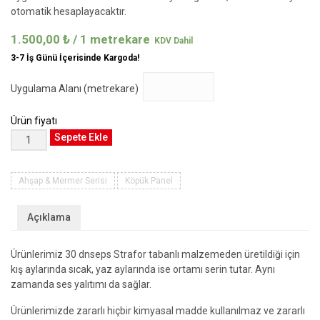
otomatik hesaplayacaktır.
1.500,00
₺
/ 1 metrekare
3-7 İş Günü İçerisinde Kargoda!
Uygulama Alanı (metrekare)
Ürün fiyatı
Ahşap
Sepete Ekle
&
Mermer
Serisi
Ahşap & Mermer Serisi
Köpük Panel
#784
adet
Açıklama
Ürünlerimiz 30 dnseps Strafor tabanlı malzemeden üretildiği için
kış aylarında sıcak, yaz aylarında ise ortamı serin tutar. Aynı
zamanda ses yalıtımı da sağlar.
Ürünlerimizde zararlı hiçbir kimyasal madde kullanılmaz ve zararlı