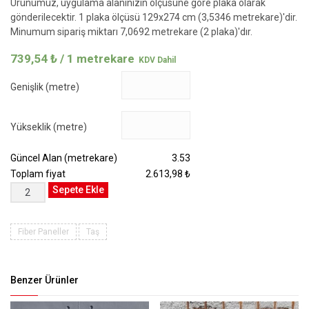
Ürünümüz, uygulama alanınızın ölçüsüne göre plaka olarak
gönderilecektir. 1 plaka ölçüsü 129x274 cm (3,5346 metrekare)'dir.
Minumum sipariş miktarı 7,0692 metrekare (2 plaka)'dır.
739,54
₺
/ 1 metrekare
Genişlik (metre)
Yükseklik (metre)
Güncel Alan (metrekare)
3.53
Toplam fiyat
2.613,98 ₺
Grandis
Sepete Ekle
Saxum
B
504
Fiber Paneller
Taş
Sisi
adet
Benzer Ürünler