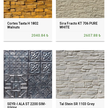
Cortes Taxta H 1802
Sira Fracto KT 706 PURE
Walnuts
WHITE
2040.84 ₺
2607.88 ₺
SEYR-İ ALA ST 2200 SIM-
Tal Stein SR 1103 Grey
SIYAH