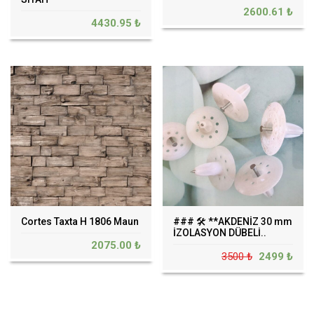
2600.61 ₺
4430.95 ₺
Cortes Taxta H 1806 Maun
### 🛠️ **AKDENİZ 30 mm
İZOLASYON DÜBELİ..
2075.00 ₺
3500 ₺
2499 ₺