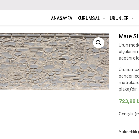
ANASAYFA
KURUMSAL
ÜRÜNLER
Mare St
Ürün model
ölçülerini
adetini ot
Ürünümüz,
gönderilec
metrekare)
plaka)'dır.
723,98
Genişlik (
Yükseklik