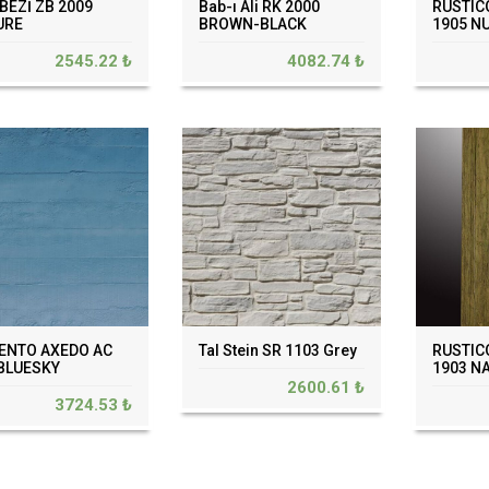
EZİ ZB 2009
Bab-ı Ali RK 2000
RUSTIC
URE
BROWN-BLACK
1905 N
2545.22 ₺
4082.74 ₺
ENTO AXEDO AC
Tal Stein SR 1103 Grey
RUSTIC
 BLUESKY
1903 N
2600.61 ₺
3724.53 ₺