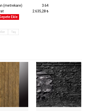
an (metrekare)
3.64
yat
2.635,28 ₺
Sepete Ekle
ller
Taş