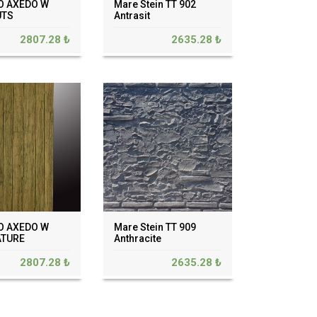
O AXEDO W
Mare Stein TT 902
UTS
Antrasit
2807.28 ₺
2635.28 ₺
O AXEDO W
Mare Stein TT 909
ATURE
Anthracite
2807.28 ₺
2635.28 ₺