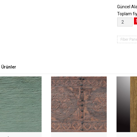
Güncel Al
Toplam fi
Mare
Stein
TT
908
Fiber Pane
GREY
adet
 Ürünler