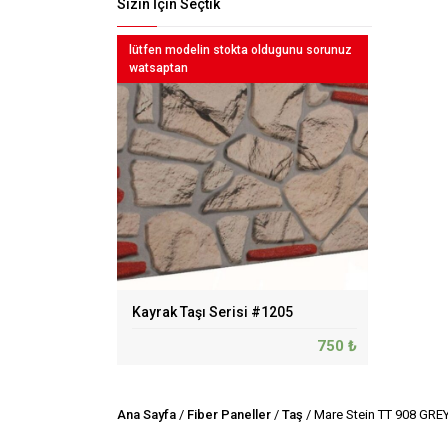
Sizin İçin Seçtik
lütfen modelin stokta oldugunu sorunuz
watsaptan
 1000 Grey
Kayrak Taşı Serisi #1205
SEYR-İ A
1194.61 ₺
750 ₺
Ana Sayfa
/
Fiber Paneller
/
Taş
/ Mare Stein TT 908 GRE