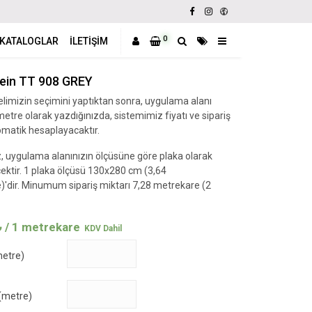
0
KATALOGLAR
İLETIŞIM
ein TT 908 GREY
imizin seçimini yaptıktan sonra, uygulama alanı
 metre olarak yazdığınızda, sistemimiz fiyatı ve sipariş
omatik hesaplayacaktır.
 uygulama alanınızın ölçüsüne göre plaka olarak
ektir. 1 plaka ölçüsü 130x280 cm (3,64
'dir. Minumum sipariş miktarı 7,28 metrekare (2
₺
/ 1 metrekare
metre)
 (metre)